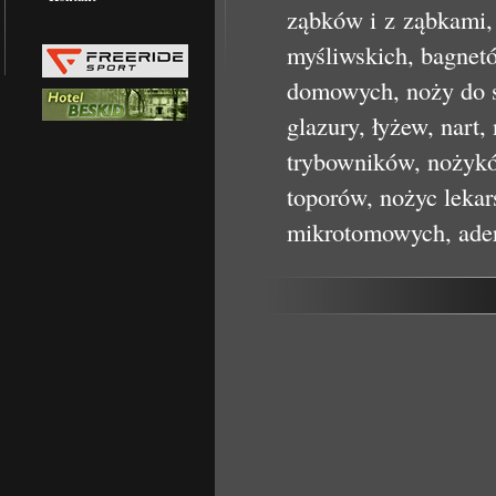
ząbków i z ząbkami,
myśliwskich, bagnetó
domowych, noży do s
glazury, łyżew, nart,
trybowników, nożyków
toporów, nożyc lekar
mikrotomowych, ader