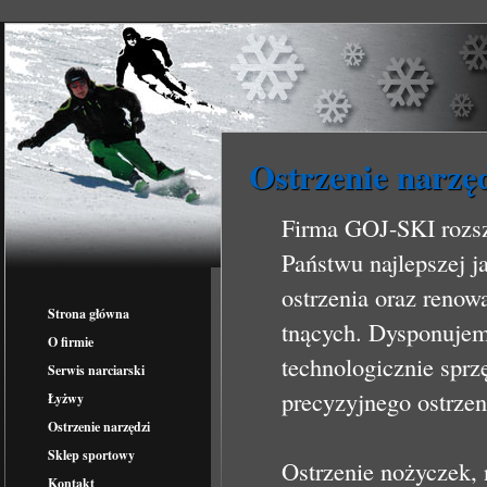
Ostrzenie narzę
Firma GOJ-SKI rozsze
Państwu najlepszej j
ostrzenia oraz renowa
Strona główna
tnących. Dysponuje
O firmie
technologicznie spr
Serwis narciarski
precyzyjnego ostrzen
Łyżwy
Ostrzenie narzędzi
Sklep sportowy
Ostrzenie nożyczek, 
Kontakt